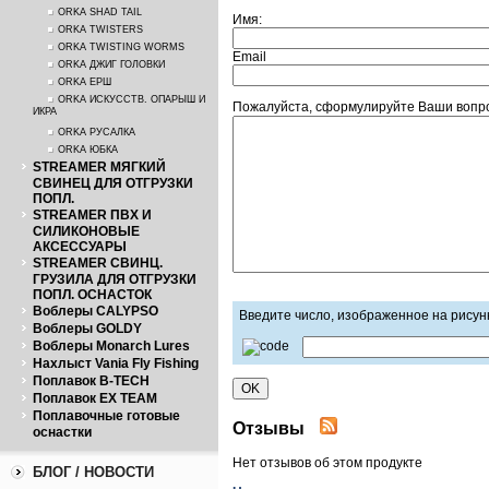
ORKA SHAD TAIL
Имя:
ORKA TWISTERS
ORKA TWISTING WORMS
Email
ORKA ДЖИГ ГОЛОВКИ
ORKA ЕРШ
ORKA ИСКУССТВ. ОПАРЫШ И
Пожалуйста, сформулируйте Ваши вопро
ИКРА
ORKA РУСАЛКА
ORKA ЮБКА
STREAMER МЯГКИЙ
СВИНЕЦ ДЛЯ ОТГРУЗКИ
ПОПЛ.
STREAMER ПВХ И
СИЛИКОНОВЫЕ
АКСЕССУАРЫ
STREAMER СВИНЦ.
ГРУЗИЛА ДЛЯ ОТГРУЗКИ
ПОПЛ. ОСНАСТОК
Воблеры CALYPSO
Введите число, изображенное на рисун
Воблеры GOLDY
Воблеры Monarch Lures
Нахлыст Vania Fly Fishing
Поплавок B-TECH
Поплавок EX TEAM
Поплавочные готовые
Отзывы
оснастки
Нет отзывов об этом продукте
БЛОГ / НОВОСТИ