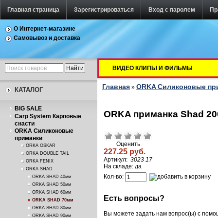
Главная страница
Зарегистрироваться
Вход с паролем
Пр
О Интернет-магазине
Самовывоз и доставка
ВИДЕО КЛИПЫ И ФИЛЬМЫ
Главная
ORKA Силиконовые пр
»
КАТАЛОГ
BIG SALE
ORKA приманка Shad 200
Carp System Карповые
снасти
ORKA Силиконовые
приманки
Оценить
ORKA OSKAR
227.25 руб.
ORKA DOUBLE TAIL
Артикул:
3023 17
ORKA FENIX
На складе: да
ORKA SHAD
Кол-во:
ORKA SHAD 40мм
ORKA SHAD 50мм
ORKA SHAD 60мм
Есть вопросы?
ORKA SHAD 70мм
ORKA SHAD 80мм
Вы можете задать нам вопрос(ы) с пом
ORKA SHAD 90мм