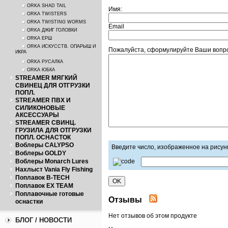
ORKA SHAD TAIL
Имя:
ORKA TWISTERS
ORKA TWISTING WORMS
Email
ORKA ДЖИГ ГОЛОВКИ
ORKA ЕРШ
ORKA ИСКУССТВ. ОПАРЫШ И
Пожалуйста, сформулируйте Ваши вопро
ИКРА
ORKA РУСАЛКА
ORKA ЮБКА
STREAMER МЯГКИЙ
СВИНЕЦ ДЛЯ ОТГРУЗКИ
ПОПЛ.
STREAMER ПВХ И
СИЛИКОНОВЫЕ
АКСЕССУАРЫ
STREAMER СВИНЦ.
ГРУЗИЛА ДЛЯ ОТГРУЗКИ
ПОПЛ. ОСНАСТОК
Воблеры CALYPSO
Введите число, изображенное на рисун
Воблеры GOLDY
Воблеры Monarch Lures
Нахлыст Vania Fly Fishing
Поплавок B-TECH
Поплавок EX TEAM
Поплавочные готовые
Отзывы
оснастки
Нет отзывов об этом продукте
БЛОГ / НОВОСТИ