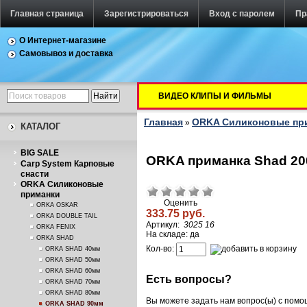
Главная страница
Зарегистрироваться
Вход с паролем
Пр
О Интернет-магазине
Самовывоз и доставка
ВИДЕО КЛИПЫ И ФИЛЬМЫ
Главная
ORKA Силиконовые пр
»
КАТАЛОГ
BIG SALE
ORKA приманка Shad 200
Carp System Карповые
снасти
ORKA Силиконовые
приманки
Оценить
ORKA OSKAR
333.75 руб.
ORKA DOUBLE TAIL
Артикул:
3025 16
ORKA FENIX
На складе: да
ORKA SHAD
Кол-во:
ORKA SHAD 40мм
ORKA SHAD 50мм
ORKA SHAD 60мм
Есть вопросы?
ORKA SHAD 70мм
ORKA SHAD 80мм
Вы можете задать нам вопрос(ы) с пом
ORKA SHAD 90мм