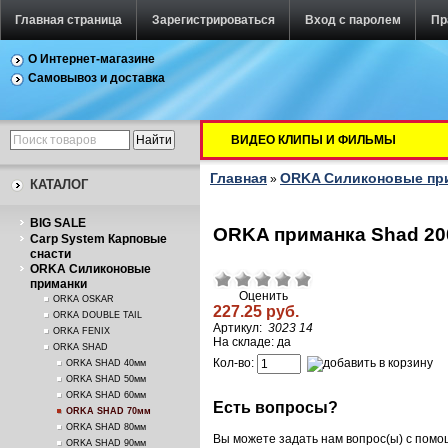
Главная страница
Зарегистрироваться
Вход с паролем
Пр
О Интернет-магазине
Самовывоз и доставка
ВИДЕО КЛИПЫ И ФИЛЬМЫ
Главная
ORKA Силиконовые пр
»
КАТАЛОГ
BIG SALE
ORKA приманка Shad 200
Carp System Карповые
снасти
ORKA Силиконовые
приманки
Оценить
ORKA OSKAR
227.25 руб.
ORKA DOUBLE TAIL
Артикул:
3023 14
ORKA FENIX
На складе: да
ORKA SHAD
Кол-во:
ORKA SHAD 40мм
ORKA SHAD 50мм
ORKA SHAD 60мм
Есть вопросы?
ORKA SHAD 70мм
ORKA SHAD 80мм
Вы можете задать нам вопрос(ы) с пом
ORKA SHAD 90мм