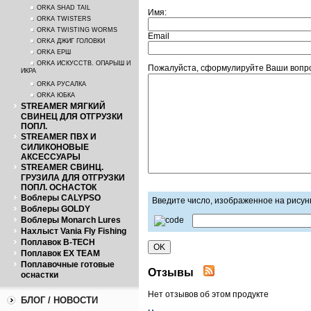
ORKA SHAD TAIL
Имя:
ORKA TWISTERS
ORKA TWISTING WORMS
Email
ORKA ДЖИГ ГОЛОВКИ
ORKA ЕРШ
ORKA ИСКУССТВ. ОПАРЫШ И
Пожалуйста, сформулируйте Ваши вопро
ИКРА
ORKA РУСАЛКА
ORKA ЮБКА
STREAMER МЯГКИЙ
СВИНЕЦ ДЛЯ ОТГРУЗКИ
ПОПЛ.
STREAMER ПВХ И
СИЛИКОНОВЫЕ
АКСЕССУАРЫ
STREAMER СВИНЦ.
ГРУЗИЛА ДЛЯ ОТГРУЗКИ
ПОПЛ. ОСНАСТОК
Воблеры CALYPSO
Введите число, изображенное на рисун
Воблеры GOLDY
Воблеры Monarch Lures
Нахлыст Vania Fly Fishing
Поплавок B-TECH
Поплавок EX TEAM
Поплавочные готовые
Отзывы
оснастки
Нет отзывов об этом продукте
БЛОГ / НОВОСТИ