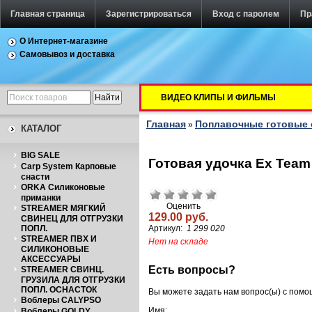
Главная страница
Зарегистрироваться
Вход с паролем
Пр
О Интернет-магазине
Самовывоз и доставка
ВИДЕО КЛИПЫ И ФИЛЬМЫ
Главная
Поплавочные готовые 
»
КАТАЛОГ
BIG SALE
Готовая удочка Ex Team 
Carp System Карповые
снасти
ORKA Силиконовые
приманки
Оценить
STREAMER МЯГКИЙ
129.00 руб.
СВИНЕЦ ДЛЯ ОТГРУЗКИ
ПОПЛ.
Артикул:
1 299 020
STREAMER ПВХ И
Нет на складе
СИЛИКОНОВЫЕ
АКСЕССУАРЫ
Есть вопросы?
STREAMER СВИНЦ.
ГРУЗИЛА ДЛЯ ОТГРУЗКИ
ПОПЛ. ОСНАСТОК
Вы можете задать нам вопрос(ы) с пом
Воблеры CALYPSO
Имя:
Воблеры GOLDY