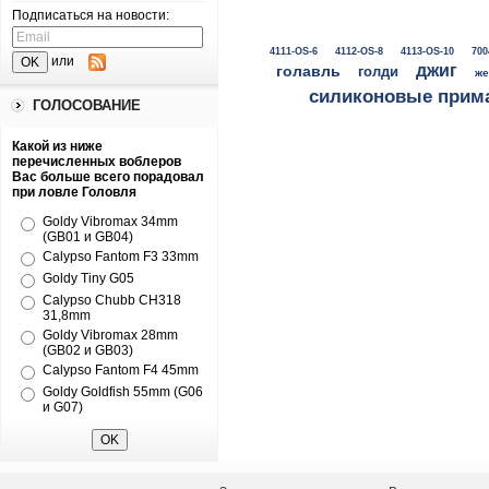
Подписаться на новости:
4111-OS-6
4112-OS-8
4113-OS-10
700
или
джиг
голавль
голди
же
силиконовые прим
ГОЛОСОВАНИЕ
Какой из ниже
перечисленных воблеров
Вас больше всего порадовал
при ловле Головля
Goldy Vibromax 34mm
(GB01 и GB04)
Calypso Fantom F3 33mm
Goldy Tiny G05
Calypso Chubb CH318
31,8mm
Goldy Vibromax 28mm
(GB02 и GB03)
Calypso Fantom F4 45mm
Goldy Goldfish 55mm (G06
и G07)