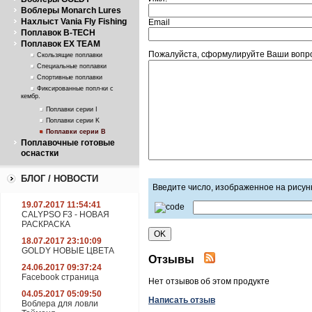
Воблеры Monarch Lures
Нахлыст Vania Fly Fishing
Email
Поплавок B-TECH
Поплавок EX TEAM
Пожалуйста, сформулируйте Ваши вопро
Скользящие поплавки
Специальные поплавки
Спортивные поплавки
Фиксированные попл-ки с
кембр.
Поплавки серии I
Поплавки серии K
Поплавки серии В
Поплавочные готовые
оснастки
БЛОГ / НОВОСТИ
Введите число, изображенное на рисун
19.07.2017 11:54:41
CALYPSO F3 - НОВАЯ
РАСКРАСКА
18.07.2017 23:10:09
GOLDY НОВЫЕ ЦВЕТА
Отзывы
24.06.2017 09:37:24
Facebook страница
Нет отзывов об этом продукте
04.05.2017 05:09:50
Написать отзыв
Воблера для ловли