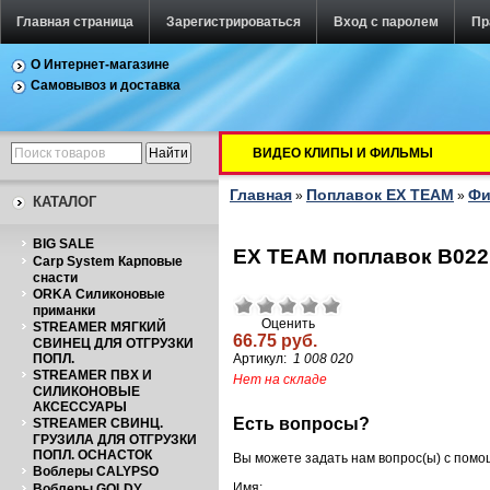
Главная страница
Зарегистрироваться
Вход с паролем
Пр
О Интернет-магазине
Самовывоз и доставка
ВИДЕО КЛИПЫ И ФИЛЬМЫ
Главная
Поплавок EX TEAM
Фи
»
»
КАТАЛОГ
BIG SALE
EX TEAM поплавок B022 
Carp System Карповые
снасти
ORKA Силиконовые
приманки
Оценить
STREAMER МЯГКИЙ
66.75 руб.
СВИНЕЦ ДЛЯ ОТГРУЗКИ
ПОПЛ.
Артикул:
1 008 020
STREAMER ПВХ И
Нет на складе
СИЛИКОНОВЫЕ
АКСЕССУАРЫ
Есть вопросы?
STREAMER СВИНЦ.
ГРУЗИЛА ДЛЯ ОТГРУЗКИ
ПОПЛ. ОСНАСТОК
Вы можете задать нам вопрос(ы) с пом
Воблеры CALYPSO
Имя:
Воблеры GOLDY