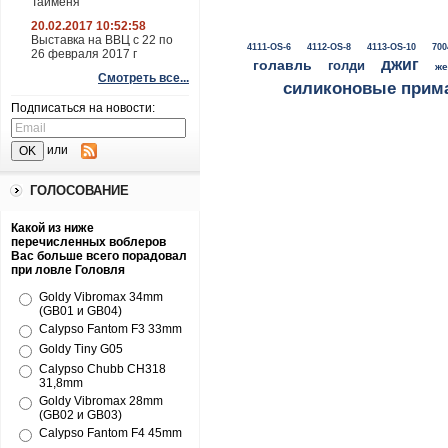
Тайменя
20.02.2017 10:52:58
Выставка на ВВЦ с 22 по
4111-OS-6
4112-OS-8
4113-OS-10
700
26 февраля 2017 г
джиг
голавль
голди
же
Смотреть все...
силиконовые прим
Подписаться на новости:
или
ГОЛОСОВАНИЕ
Какой из ниже
перечисленных воблеров
Вас больше всего порадовал
при ловле Головля
Goldy Vibromax 34mm
(GB01 и GB04)
Calypso Fantom F3 33mm
Goldy Tiny G05
Calypso Chubb CH318
31,8mm
Goldy Vibromax 28mm
(GB02 и GB03)
Calypso Fantom F4 45mm