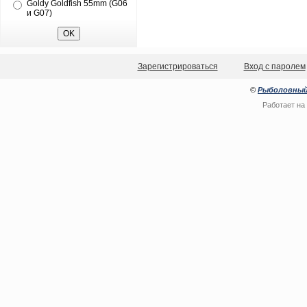
Goldy Goldfish 55mm (G06
и G07)
Зарегистрироваться
Вход с паролем
©
Рыболовный
Работает на