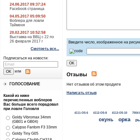
24.06.2017 09:37:24
Facebook страница
04.05.2017 05:09:50
Воблера для ловли
Тайменя
20.02.2017 10:52:58
Выставка на ВВЦ с 22 по
26 февраля 2017 г
Введите число, изображенное на рисун
Смотреть все...
Подписаться на новости:
или
Отзывы
ГОЛОСОВАНИЕ
Нет отзывов об этом продукте
Написать отзыв
Какой из ниже
перечисленных воблеров
Вас больше всего порадовал
при ловле Головля
4111-OS-6
4112-OS-8
4113-OS-10
7004-
Goldy Vibromax 34mm
окунь
орка
ры
(GB01 и GB04)
Calypso Fantom F3 33mm
Goldy Tiny G05
Calypso Chubb CH318