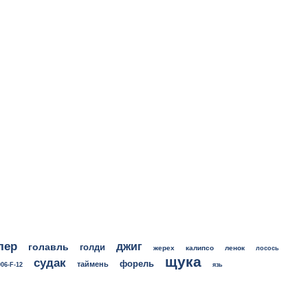
лер
джиг
голавль
голди
жерех
калипсо
ленок
лосось
щука
судак
форель
таймень
06-F-12
язь