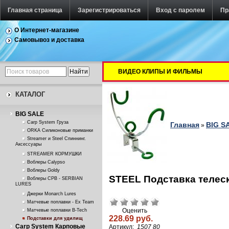
Главная страница
Зарегистрироваться
Вход с паролем
Пр
О Интернет-магазине
Самовывоз и доставка
ВИДЕО КЛИПЫ И ФИЛЬМЫ
КАТАЛОГ
BIG SALE
Carp System Груза
Главная
BIG S
»
ORKA Силиконовые приманки
Streamer и Steel Спиннинг.
Аксессуары
STREAMER КОРМУШКИ
Воблеры Calypso
Воблеры Goldy
STEEL Подставка телеск
Воблеры СРВ - SERBIAN
LURES
Джерки Monarch Lures
Матчевые поплавки - Ex Team
Оценить
Матчевые поплавки B-Tech
228.69 руб.
Подставки для удилищ
Carp System Карповые
Артикул:
1507 80