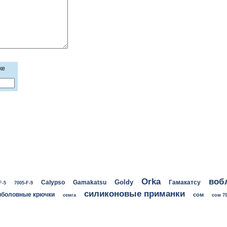
ке
воб
Orka
Goldy
Calypso
Gamakatsu
Гамакатсу
F-5
7005-F-9
силиконовые приманки
боловные крючки
сом
семга
сом 70