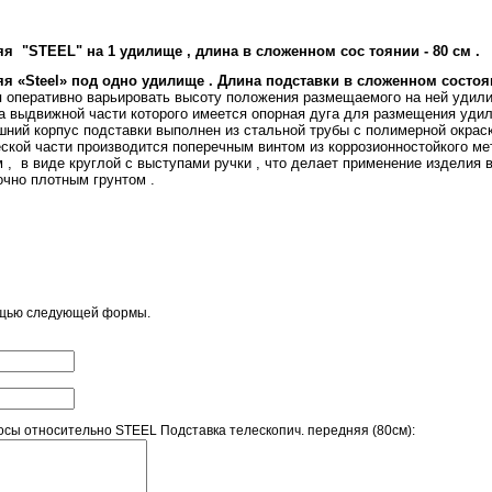
я "STEEL" на 1 удилище , длина в сложенном сос тоянии - 80 см .
яя «
Steel
» под одно удилище . Длина подставки в сложенном состоя
я оперативно варьировать высоту положения размещаемого на ней удили
а выдвижной части которого имеется опорная дуга для размещения удили
ний корпус подставки выполнен из стальной трубы с полимерной окраск
ской части производится поперечным винтом из коррозионностойкого ме
 , в виде круглой с выступами ручки , что делает применение изделия
очно плотным грунтом .
ощью следующей формы.
сы относительно STEEL Подставка телескопич. передняя (80см):