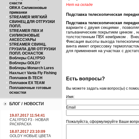
снасти
Нет на складе
ORKA Силиконовые
приманки
Подставка телескопическая передня
STREAMER МЯГКИЙ
СВИНЕЦ ДЛЯ ОТГРУЗКИ
Подставка телескопическая передн
ПОПЛ.
варианте с двумя секциями , позволя
STREAMER ПВХ И
гальваническим покрытием цинком , н
СИЛИКОНОВЫЕ
толстостенным ПВХ кембриком . Внеш
АКСЕССУАРЫ
Фиксация высоты выхода телескопиче
STREAMER СВИНЦ.
винта имеет опрессовку термопластом
ГРУЗИЛА ДЛЯ ОТГРУЗКИ
для применения на участках с достат
ПОПЛ. ОСНАСТОК
Воблеры CALYPSO
Воблеры GOLDY
Воблеры Monarch Lures
Нахлыст Vania Fly Fishing
Поплавок B-TECH
Есть вопросы?
Поплавок EX TEAM
Поплавочные готовые
Вы можете задать нам вопрос(ы) с пом
оснастки
Имя:
БЛОГ / НОВОСТИ
Email
19.07.2017 11:54:41
CALYPSO F3 - НОВАЯ
Пожалуйста, сформулируйте Ваши вопро
РАСКРАСКА
18.07.2017 23:10:09
GOLDY НОВЫЕ ЦВЕТА