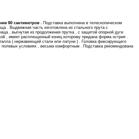
нии 80 сантиметров .
Подставка выполнена в телескопическом
ща . Выдвижная часть изготовлена из стального прута с
ща , выгнутая из продолжения прутка , с защитой опорной дуги
ой , имеет расплющенный конец которому придана форма острия .
талла ( нержавеющей стали или латуни ) . Головка фиксирующего
 в полевых условиях , весьма комфортным . Подставка рекомендована