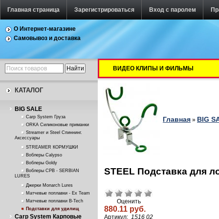
Главная страница
Зарегистрироваться
Вход с паролем
Пр
О Интернет-магазине
Самовывоз и доставка
ВИДЕО КЛИПЫ И ФИЛЬМЫ
КАТАЛОГ
BIG SALE
Carp System Груза
Главная
BIG S
»
ORKA Силиконовые приманки
Streamer и Steel Спиннинг.
Аксессуары
STREAMER КОРМУШКИ
Воблеры Calypso
Воблеры Goldy
STEEL Подставка для л
Воблеры СРВ - SERBIAN
LURES
Джерки Monarch Lures
Матчевые поплавки - Ex Team
Оценить
Матчевые поплавки B-Tech
880.11 руб.
Подставки для удилищ
Carp System Карповые
Артикул:
1516 02