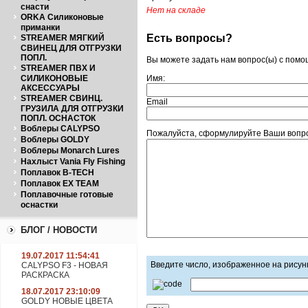
снасти
Нет на складе
ORKA Силиконовые
приманки
Есть вопросы?
STREAMER МЯГКИЙ
СВИНЕЦ ДЛЯ ОТГРУЗКИ
ПОПЛ.
Вы можете задать нам вопрос(ы) с пом
STREAMER ПВХ И
СИЛИКОНОВЫЕ
Имя:
АКСЕССУАРЫ
STREAMER СВИНЦ.
Email
ГРУЗИЛА ДЛЯ ОТГРУЗКИ
ПОПЛ. ОСНАСТОК
Воблеры CALYPSO
Пожалуйста, сформулируйте Ваши вопро
Воблеры GOLDY
Воблеры Monarch Lures
Нахлыст Vania Fly Fishing
Поплавок B-TECH
Поплавок EX TEAM
Поплавочные готовые
оснастки
БЛОГ / НОВОСТИ
19.07.2017 11:54:41
Введите число, изображенное на рисун
CALYPSO F3 - НОВАЯ
РАСКРАСКА
18.07.2017 23:10:09
GOLDY НОВЫЕ ЦВЕТА