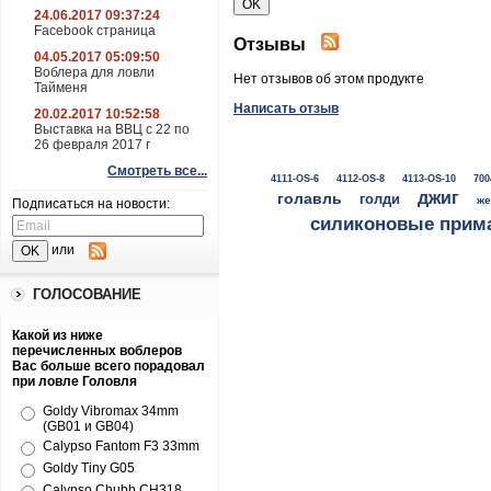
24.06.2017 09:37:24
Facebook страница
Отзывы
04.05.2017 05:09:50
Воблера для ловли
Нет отзывов об этом продукте
Тайменя
Написать отзыв
20.02.2017 10:52:58
Выставка на ВВЦ с 22 по
26 февраля 2017 г
Смотреть все...
4111-OS-6
4112-OS-8
4113-OS-10
700
джиг
голавль
голди
же
Подписаться на новости:
силиконовые прим
или
ГОЛОСОВАНИЕ
Какой из ниже
перечисленных воблеров
Вас больше всего порадовал
при ловле Головля
Goldy Vibromax 34mm
(GB01 и GB04)
Calypso Fantom F3 33mm
Goldy Tiny G05
Calypso Chubb CH318