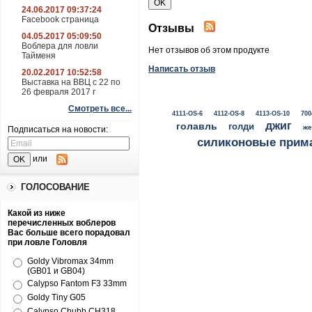
24.06.2017 09:37:24
Facebook страница
Отзывы
04.05.2017 05:09:50
Воблера для ловли
Нет отзывов об этом продукте
Тайменя
Написать отзыв
20.02.2017 10:52:58
Выставка на ВВЦ с 22 по
26 февраля 2017 г
Смотреть все...
4111-OS-6
4112-OS-8
4113-OS-10
700
джиг
голавль
голди
же
Подписаться на новости:
силиконовые прим
или
ГОЛОСОВАНИЕ
Какой из ниже
перечисленных воблеров
Вас больше всего порадовал
при ловле Головля
Goldy Vibromax 34mm
(GB01 и GB04)
Calypso Fantom F3 33mm
Goldy Tiny G05
Calypso Chubb CH318