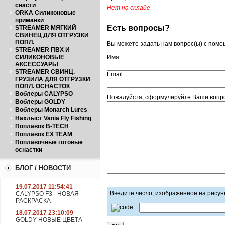
снасти
Нет на складе
ORKA Силиконовые
приманки
Есть вопросы?
STREAMER МЯГКИЙ
СВИНЕЦ ДЛЯ ОТГРУЗКИ
ПОПЛ.
Вы можете задать нам вопрос(ы) с пом
STREAMER ПВХ И
СИЛИКОНОВЫЕ
Имя:
АКСЕССУАРЫ
STREAMER СВИНЦ.
Email
ГРУЗИЛА ДЛЯ ОТГРУЗКИ
ПОПЛ. ОСНАСТОК
Воблеры CALYPSO
Пожалуйста, сформулируйте Ваши вопрос
Воблеры GOLDY
Воблеры Monarch Lures
Нахлыст Vania Fly Fishing
Поплавок B-TECH
Поплавок EX TEAM
Поплавочные готовые
оснастки
БЛОГ / НОВОСТИ
19.07.2017 11:54:41
Введите число, изображенное на рисун
CALYPSO F3 - НОВАЯ
РАСКРАСКА
18.07.2017 23:10:09
GOLDY НОВЫЕ ЦВЕТА