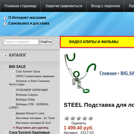
Главная страница
Зарегистрироваться
Вход с паролем
Пр
О Интернет-магазине
Самовывоз и доставка
ВИДЕО КЛИПЫ И ФИЛЬМЫ
КАТАЛОГ
BIG SALE
Carp System Груза
Главная
BIG S
»
ORKA Силиконовые приманки
Streamer и Steel Спиннинг.
Аксессуары
STREAMER КОРМУШКИ
Воблеры Calypso
Воблеры Goldy
STEEL Подставка для ло
Воблеры СРВ - SERBIAN
LURES
Джерки Monarch Lures
Матчевые поплавки - Ex Team
Оценить
Матчевые поплавки B-Tech
1 499.40 руб.
Подставки для удилищ
Carp System Карповые
Артикул:
1517 03