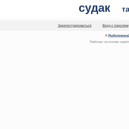
судак
т
Зарегистрироваться
Вход с паролем
©
Рыболовный
Работает на основе
скрип