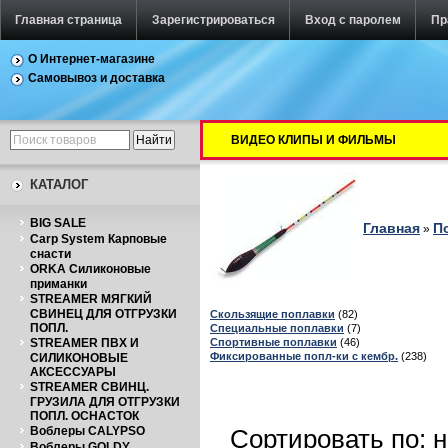
Главная страница
Зарегистрироваться
Вход с паролем
Пр
О Интернет-магазине
Самовывоз и доставка
ВИДЕО КЛИПЫ И ФИЛЬМЫ
КАТАЛОГ
BIG SALE
Главная
П
»
Carp System Карповые
снасти
ORKA Силиконовые
приманки
STREAMER МЯГКИЙ
СВИНЕЦ ДЛЯ ОТГРУЗКИ
Скользящие поплавки
(82)
ПОПЛ.
Специальные поплавки
(7)
Спортивные поплавки
(46)
STREAMER ПВХ И
Фиксированные попл-ки с кембр.
(238)
СИЛИКОНОВЫЕ
АКСЕССУАРЫ
STREAMER СВИНЦ.
ГРУЗИЛА ДЛЯ ОТГРУЗКИ
ПОПЛ. ОСНАСТОК
Сортировать по: 
Воблеры CALYPSO
Воблеры GOLDY