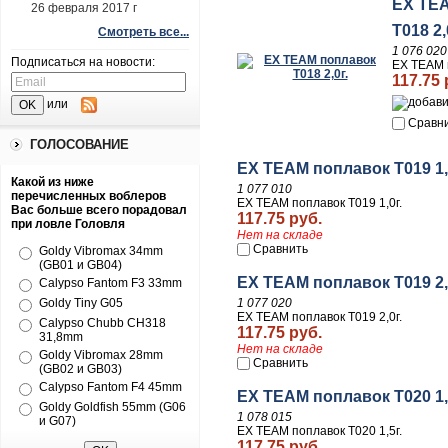
EX TE
26 февраля 2017 г
T018 2,
Смотреть все...
1 076 020
Подписаться на новости:
EX TEAM п
117.75 
или
Сравн
ГОЛОСОВАНИЕ
EX TEAM поплавок T019 1,
Какой из ниже
1 077 010
перечисленных воблеров
EX TEAM поплавок T019 1,0г.
Вас больше всего порадовал
117.75 руб.
при ловле Головля
Нет на складе
Сравнить
Goldy Vibromax 34mm
(GB01 и GB04)
EX TEAM поплавок T019 2,
Calypso Fantom F3 33mm
1 077 020
Goldy Tiny G05
EX TEAM поплавок T019 2,0г.
Calypso Chubb CH318
117.75 руб.
31,8mm
Нет на складе
Goldy Vibromax 28mm
Сравнить
(GB02 и GB03)
Calypso Fantom F4 45mm
EX TEAM поплавок T020 1,
Goldy Goldfish 55mm (G06
1 078 015
и G07)
EX TEAM поплавок T020 1,5г.
117.75 руб.