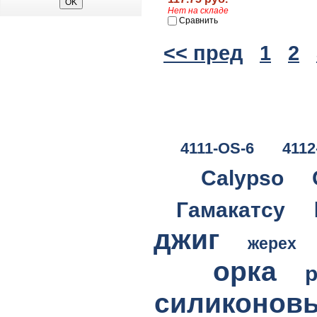
Нет на складе
Сравнить
<< пред
1
2
4111-OS-6
4112
Calypso
Гамакатсу
джиг
жерех
орка
силиконов