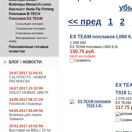
Воблеры Monarch Lures
уб
Нахлыст Vania Fly Fishing
Поплавок B-TECH
<< пред
1
2
Поплавок EX TEAM
Скользящие поплавки
Специальные поплавки
Спортивные поплавки
EX TEAM поплавок L060 6,
Фиксированные попл-ки с
кембр.
1 066 060
EX TEAM поплавок L060 6,0г.
Поплавочные готовые
150.75 руб.
оснастки
Нет на складе
Сравнить
БЛОГ / НОВОСТИ
19.07.2017 11:54:41
CALYPSO F3 - НОВАЯ
РАСКРАСКА
EX TE
18.07.2017 23:10:09
T018 1,
GOLDY НОВЫЕ ЦВЕТА
1 076 010
24.06.2017 09:37:24
EX TEAM п
Facebook страница
117.75 
04.05.2017 05:09:50
Воблера для ловли
Тайменя
Сравн
20.02.2017 10:52:58
Выставка на ВВЦ с 22 по