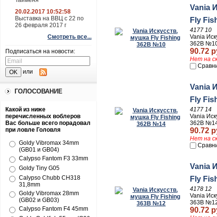
Тайменя
Vania 
20.02.2017 10:52:58
Выставка на ВВЦ с 22 по
Fly Fi
26 февраля 2017 г
4177 10
Vania Иск
Смотреть все...
362В №1
90.72 р
Подписаться на новости:
Нет на с
Сравн
или
Vania 
ГОЛОСОВАНИЕ
Fly Fi
4177 14
Какой из ниже
Vania Иск
перечисленных воблеров
362В №1
Вас больше всего порадовал
90.72 р
при ловле Головля
Нет на с
Goldy Vibromax 34mm
Сравн
(GB01 и GB04)
Calypso Fantom F3 33mm
Vania 
Goldy Tiny G05
Calypso Chubb CH318
Fly Fi
31,8mm
4178 12
Goldy Vibromax 28mm
Vania Иск
(GB02 и GB03)
363В №1
Calypso Fantom F4 45mm
90.72 р