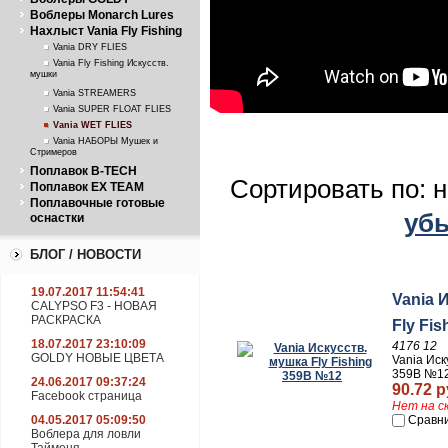
Воблеры Monarch Lures
Нахлыст Vania Fly Fishing
Vania DRY FLIES
Vania Fly Fishing Искусств.
мушки
Vania STREAMERS
Vania SUPER FLOAT FLIES
Vania WET FLIES
Vania НАБОРЫ Мушек и
Стримеров
Поплавок B-TECH
Сортировать по: 
Поплавок EX TEAM
Поплавочные готовые
уб
оснастки
БЛОГ / НОВОСТИ
19.07.2017 11:54:41
Vania 
CALYPSO F3 - НОВАЯ
РАСКРАСКА
Fly Fi
18.07.2017 23:10:09
4176 12
GOLDY НОВЫЕ ЦВЕТА
Vania Иск
359В №1
24.06.2017 09:37:24
90.72 р
Facebook страница
Нет на с
Сравн
04.05.2017 05:09:50
Воблера для ловли