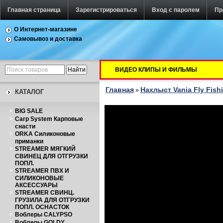
Главная страница
Зарегистрироваться
Вход с паролем
Пр
О Интернет-магазине
Самовывоз и доставка
ВИДЕО КЛИПЫ И ФИЛЬМЫ
Главная
Нахлыст Vania Fly Fish
»
КАТАЛОГ
BIG SALE
Carp System Карповые
снасти
ORKA Силиконовые
приманки
STREAMER МЯГКИЙ
СВИНЕЦ ДЛЯ ОТГРУЗКИ
ПОПЛ.
STREAMER ПВХ И
СИЛИКОНОВЫЕ
АКСЕССУАРЫ
STREAMER СВИНЦ.
ГРУЗИЛА ДЛЯ ОТГРУЗКИ
ПОПЛ. ОСНАСТОК
Воблеры CALYPSO
Воблеры GOLDY