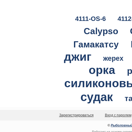
4111-OS-6
4112
Calypso
Гамакатсу
джиг
жерех
орка
силиконов
судак
т
Зарегистрироваться
Вход с паролем
©
Рыболовный
Работает на основе
скрип