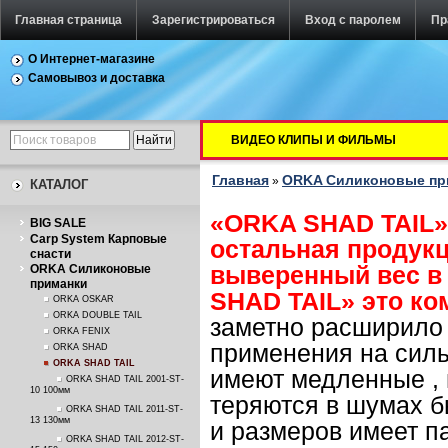
Главная страница
Зарегистрироваться
Вход с паролем
Пр
О Интернет-магазине
Самовывоз и доставка
ВИДЕО КЛИПЫ И ФИЛЬМЫ
Главная
ORKA Силиконовые п
»
КАТАЛОГ
«
ORKA
SHAD
TAIL
»
BIG SALE
Carp System Карповые
остальная продукц
снасти
выверенный вес в 
ORKA Силиконовые
приманки
SHAD
TAIL
» это к
ORKA OSKAR
ORKA DOUBLE TAIL
заметно расширило 
ORKA FENIX
применения на силь
ORKA SHAD
ORKA SHAD TAIL
имеют медленные ,
ORKA SHAD TAIL 2001-ST-
10 100мм
теряются в шумах б
ORKA SHAD TAIL 2011-ST-
13 130мм
и размеров имеет п
ORKA SHAD TAIL 2012-ST-