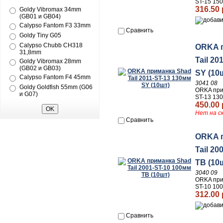
ST-15 15
316.50 
Goldy Vibromax 34mm
(GB01 и GB04)
Calypso Fantom F3 33mm
Сравнить
Goldy Tiny G05
Calypso Chubb CH318
ORKA 
31,8mm
Tail 20
Goldy Vibromax 28mm
(GB02 и GB03)
SY (10
Calypso Fantom F4 45mm
3041 08
Goldy Goldfish 55mm (G06
ORKA прим
и G07)
ST-13 13
450.00 
Нет на с
Сравнить
ORKA 
Tail 2
TB (10
3040 09
ORKA прим
ST-10 10
312.00 
Сравнить