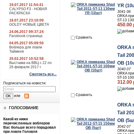
19.07.2017 11:54:41
YR (10
CALYPSO F3 - НОВАЯ
3041 06
РАСКРАСКА
ORKA прим
ST-13 13
18.07.2017 23:10:09
450.00 
GOLDY НОВЫЕ ЦВЕТА
24.06.2017 09:37:24
Facebook страница
Сравнить
04.05.2017 05:09:50
ORKA 
Воблера для ловли
Тайменя
Tail 2
20.02.2017 10:52:58
OB (10
Выставка на ВВЦ с 22 по
26 февраля 2017 г
3040 07
ORKA прим
Смотреть все...
ST-10 10
312.00 
Подписаться на новости:
Сравнить
или
ORKA 
ГОЛОСОВАНИЕ
Tail 2
Какой из ниже
OB (5ш
перечисленных воблеров
3042 07
Вас больше всего порадовал
ORKA прим
при ловле Головля