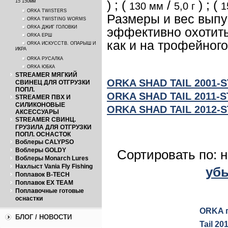
) ; (
/
) ; (
15 150мм
130 мм
5,0 г
1
ORKA TWISTERS
Размеры и вес вып
ORKA TWISTING WORMS
ORKA ДЖИГ ГОЛОВКИ
эффективно охотитьс
ORKA ЕРШ
как и на трофейно
ORKA ИСКУССТВ. ОПАРЫШ И
ИКРА
ORKA РУСАЛКА
ORKA ЮБКА
STREAMER МЯГКИЙ
ORKA SHAD TAIL 2001-S
СВИНЕЦ ДЛЯ ОТГРУЗКИ
ПОПЛ.
ORKA SHAD TAIL 2011-S
STREAMER ПВХ И
СИЛИКОНОВЫЕ
ORKA SHAD TAIL 2012-S
АКСЕССУАРЫ
STREAMER СВИНЦ.
ГРУЗИЛА ДЛЯ ОТГРУЗКИ
ПОПЛ. ОСНАСТОК
Воблеры CALYPSO
Воблеры GOLDY
Сортировать по: 
Воблеры Monarch Lures
Нахлыст Vania Fly Fishing
уб
Поплавок B-TECH
Поплавок EX TEAM
Поплавочные готовые
оснастки
ORKA 
БЛОГ / НОВОСТИ
Tail 20