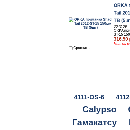
ORKA 
Tail 2
TB (5ш
3042 09
ORKA прим
ST-15 150
316.50 
Нет на с
Сравнить
4111-OS-6
4112
Calypso
Гамакатсу