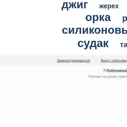
джиг
жерех
орка
силиконов
судак
т
Зарегистрироваться
Вход с паролем
©
Рыболовный
Работает на основе
скрип