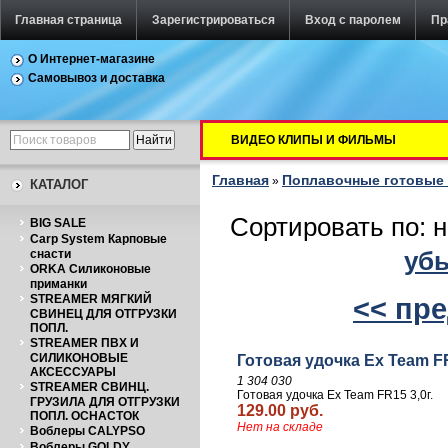
Главная страница
Зарегистрироваться
Вход с паролем
Пр
О Интернет-магазине
Самовывоз и доставка
ВИДЕО КЛИПЫ И ФИЛЬМЫ
Главная
Поплавочные готовые 
»
КАТАЛОГ
Сортировать по: 
BIG SALE
Carp System Карповые
уб
снасти
ORKA Силиконовые
приманки
STREAMER МЯГКИЙ
<< пр
СВИНЕЦ ДЛЯ ОТГРУЗКИ
ПОПЛ.
STREAMER ПВХ И
СИЛИКОНОВЫЕ
Готовая удочка Ex Team FR
АКСЕССУАРЫ
1 304 030
STREAMER СВИНЦ.
Готовая удочка Ex Team FR15 3,0г.
ГРУЗИЛА ДЛЯ ОТГРУЗКИ
129.00 руб.
ПОПЛ. ОСНАСТОК
Нет на складе
Воблеры CALYPSO
Воблеры GOLDY