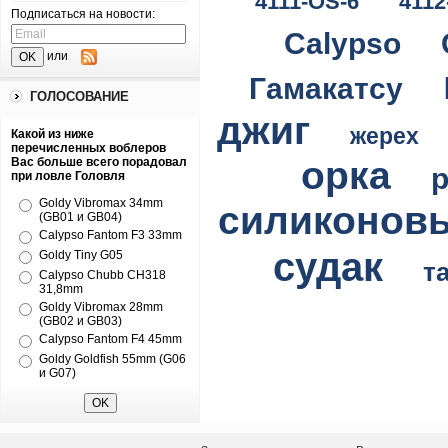
4111-OS-6
4112
Подписаться на новости:
Calypso
или
Гамакатсу
ГОЛОСОВАНИЕ
джиг
жерех
Какой из ниже
перечисленных воблеров
орка
Вас больше всего порадовал
при ловле Головля
Goldy Vibromax 34mm
силиконов
(GB01 и GB04)
Calypso Fantom F3 33mm
судак
Goldy Tiny G05
т
Calypso Chubb CH318
31,8mm
Goldy Vibromax 28mm
(GB02 и GB03)
Calypso Fantom F4 45mm
Goldy Goldfish 55mm (G06
и G07)