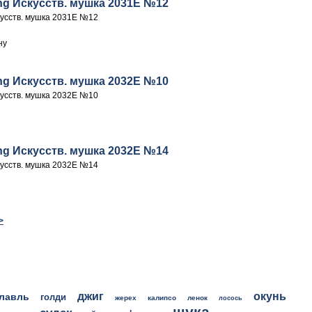
hing Искусств. мушка 2031E №12
скусств. мушка 2031E №12
hing Искусств. мушка 2032E №10
скусств. мушка 2032E №10
hing Искусств. мушка 2032E №14
скусств. мушка 2032E №14
>
джиг
окунь
лавль
голди
жерех
калипсо
ленок
лосось
щука