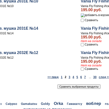
тв. мушка 2031E №10
Vania Fly Fis
 2031E №10
Vania Fly Fishing И
195.00 руб.
Сравнить
тв. мушка 2031E №14
Vania Fly Fis
 2031E №14
Vania Fly Fishing И
195.00 руб.
Нет на складе
Сравнить
тв. мушка 2032E №12
Vania Fly Fis
 2032E №12
Vania Fly Fishing И
195.00 руб.
Нет на складе
Сравнить
<< пред
1
2
3
4
5
6
7
...
30
след >
воблер
Orka
го
Goldy
Calypso
Gamakatsu
Гамакатсу
-5