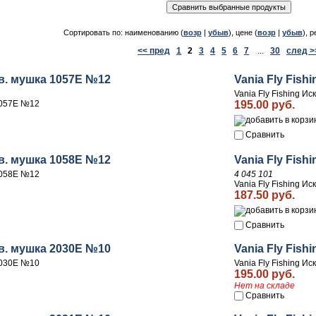
Сортировать по: наименованию (
возр
|
убыв
), цене (
возр
|
убыв
), р
<< пред
1
2
3
4
5
6
7
...
30
след >
тв. мушка 1057E №12
Vania Fly Fis
Vania Fly Fishing И
 1057E №12
195.00 руб.
Сравнить
тв. мушка 1058E №12
Vania Fly Fis
 1058E №12
4 045 101
Vania Fly Fishing И
187.50 руб.
Сравнить
тв. мушка 2030E №10
Vania Fly Fis
 2030E №10
Vania Fly Fishing И
195.00 руб.
Нет на складе
Сравнить