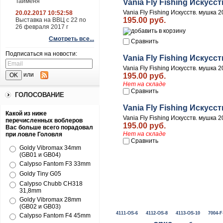
Тайменя
Vania Fly Fishing Искусс
Vania Fly Fishing Искусств. мушка
20.02.2017 10:52:58
195.00 руб.
Выставка на ВВЦ с 22 по
26 февраля 2017 г
Смотреть все...
Сравнить
Подписаться на новости:
Vania Fly Fishing Искусс
Vania Fly Fishing Искусств. мушка
или
195.00 руб.
Нет на складе
Сравнить
ГОЛОСОВАНИЕ
Vania Fly Fishing Искусс
Какой из ниже
Vania Fly Fishing Искусств. мушка
перечисленных воблеров
195.00 руб.
Вас больше всего порадовал
Нет на складе
при ловле Головля
Сравнить
Goldy Vibromax 34mm
(GB01 и GB04)
Calypso Fantom F3 33mm
Goldy Tiny G05
Calypso Chubb CH318
31,8mm
Goldy Vibromax 28mm
(GB02 и GB03)
4111-OS-6
4112-OS-8
4113-OS-10
7004-F
Calypso Fantom F4 45mm