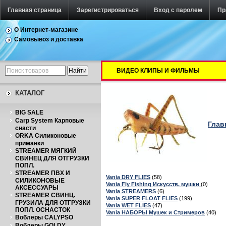
Главная страница
Зарегистрироваться
Вход с паролем
Пр
О Интернет-магазине
Самовывоз и доставка
ВИДЕО КЛИПЫ И ФИЛЬМЫ
КАТАЛОГ
BIG SALE
Carp System Карповые
Глав
снасти
ORKA Силиконовые
приманки
STREAMER МЯГКИЙ
СВИНЕЦ ДЛЯ ОТГРУЗКИ
ПОПЛ.
STREAMER ПВХ И
Vania DRY FLIES
(58)
СИЛИКОНОВЫЕ
Vania Fly Fishing Искусств. мушки
(0)
АКСЕССУАРЫ
Vania STREAMERS
(6)
STREAMER СВИНЦ.
Vania SUPER FLOAT FLIES
(199)
ГРУЗИЛА ДЛЯ ОТГРУЗКИ
Vania WET FLIES
(47)
ПОПЛ. ОСНАСТОК
Vania НАБОРЫ Мушек и Стримеров
(40)
Воблеры CALYPSO
Воблеры GOLDY