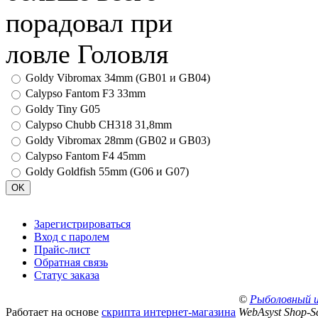
порадовал при
ловле Головля
Goldy Vibromax 34mm (GB01 и GB04)
Calypso Fantom F3 33mm
Goldy Tiny G05
Calypso Chubb CH318 31,8mm
Goldy Vibromax 28mm (GB02 и GB03)
Calypso Fantom F4 45mm
Goldy Goldfish 55mm (G06 и G07)
Зарегистрироваться
Вход с паролем
Прайс-лист
Обратная связь
Статус заказа
©
Рыболовный 
Работает на основе
скрипта интернет-магазина
WebAsyst Shop-Sc