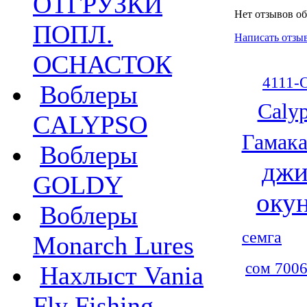
ОТГРУЗКИ
Нет отзывов об
ПОПЛ.
Написать отзы
ОСНАСТОК
4111-
Воблеры
Caly
CALYPSO
Гамака
Воблеры
джи
GOLDY
оку
Воблеры
семга
Monarch Lures
сом 7006
Нахлыст Vania
Fly Fishing