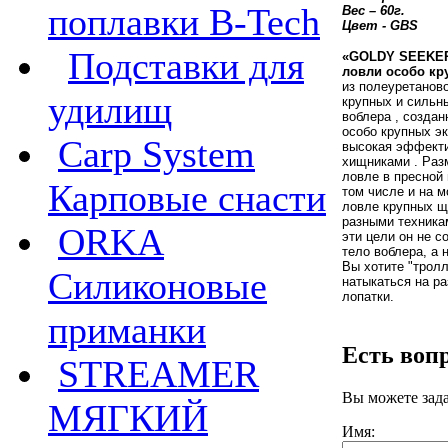
поплавки B-Tech
Вес – 60г.
Цвет - GBS
Подставки для
«GOLDY
SEEKE
ловли особо кр
из полеуретаново
удилищ
крупных и сильн
воблера , созда
особо крупных эк
Carp System
высокая эффекти
хищниками . Разм
ловле в пресной 
Карповые снасти
том числе и на м
ловле крупных щу
разными техникам
ORKA
эти цели он не с
тело воблера, а 
Вы хотите "тролл
Силиконовые
натыкаться на ра
лопатки.
приманки
Есть воп
STREAMER
Вы можете зад
МЯГКИЙ
Имя: