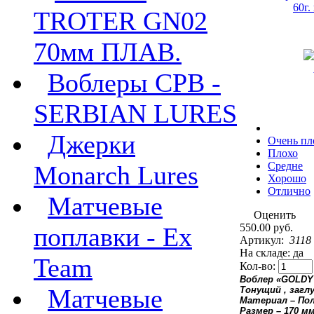
TROTER GN02
70мм ПЛАВ.
Воблеры СРВ -
SERBIAN LURES
Джерки
Очень пл
Плохо
Средне
Monarch Lures
Хорошо
Отлично
Матчевые
Оценить
550.00 руб.
поплавки - Ex
Артикул:
3118
На складе: да
Team
Кол-во:
Воблер «
GOLDY
Матчевые
Тонущий , загл
Материал – По
Размер – 170 м