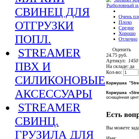
СВИНЕЦ ДЛЯ
Очень пл
ОТГРУЗКИ
Плохо
Средне
Хорошо
ПОПЛ.
Отлично
STREAMER
Оценить
24.75 руб.
Артикул:
1450
ПВХ И
На складе: да
Кол-во:
СИЛИКОНОВЫЕ
Кормушка "Strea
АКСЕССУАРЫ
Кормушка «
Str
оснащённая цент
STREAMER
Есть воп
СВИНЦ.
Вы можете зад
ГРУЗИЛА ДЛЯ
Имя: