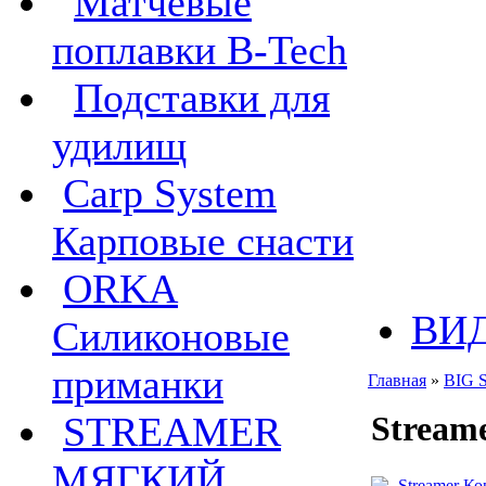
Матчевые
поплавки B-Tech
Подставки для
удилищ
Carp System
Карповые снасти
ORKA
ВИ
Силиконовые
приманки
Главная
»
BIG 
Stream
STREAMER
МЯГКИЙ