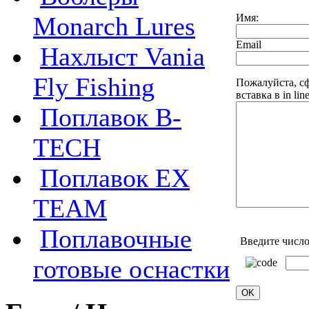
Имя:
Monarch Lures
Email
Нахлыст Vania
Fly Fishing
Пожалуйста, с
вставка в in lin
Поплавок B-
TECH
Поплавок EX
TEAM
Поплавочные
Введите число
готовые оснастки