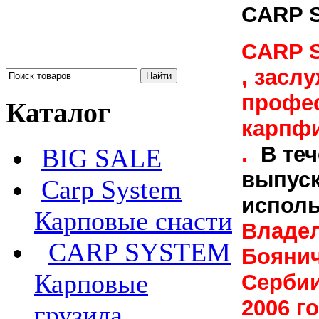
CARP
CARP
, засл
профе
Каталог
карпфи
.
В теч
BIG SALE
выпуск
Carp System
исполь
Карповые снасти
Владе
CARP SYSTEM
Боянич
Карповые
Сербии
2006 г
грузила