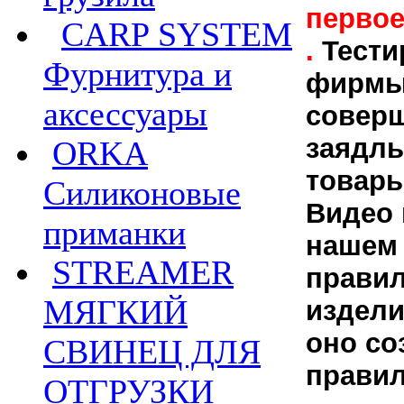
первое
CARP SYSTEM
.
Тести
Фурнитура и
фирмы 
аксессуары
соверш
заядлы
ORKA
товары
Силиконовые
Видео 
приманки
нашем 
STREAMER
правил
МЯГКИЙ
издели
оно со
СВИНЕЦ ДЛЯ
правил
ОТГРУЗКИ