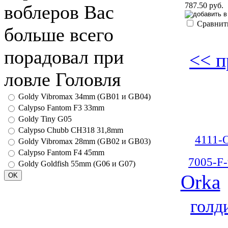
787.50 руб.
воблеров Вас
Сравнит
больше всего
порадовал при
<< п
ловле Головля
Goldy Vibromax 34mm (GB01 и GB04)
Calypso Fantom F3 33mm
Goldy Tiny G05
Calypso Chubb CH318 31,8mm
4111-
Goldy Vibromax 28mm (GB02 и GB03)
Calypso Fantom F4 45mm
7005-F-
Goldy Goldfish 55mm (G06 и G07)
Orka
голд