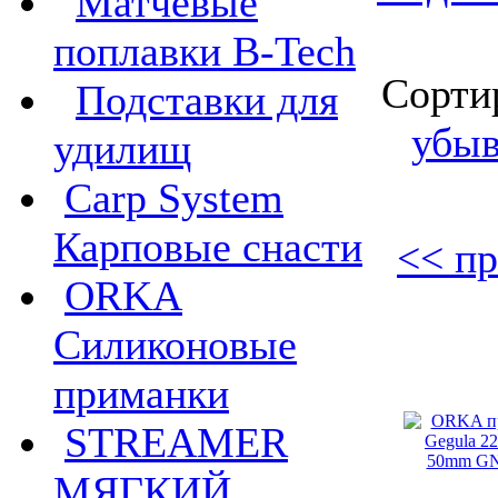
Матчевые
поплавки B-Tech
Сорти
Подставки для
убы
удилищ
Carp System
Карповые снасти
<< пр
ORKA
Силиконовые
приманки
STREAMER
МЯГКИЙ