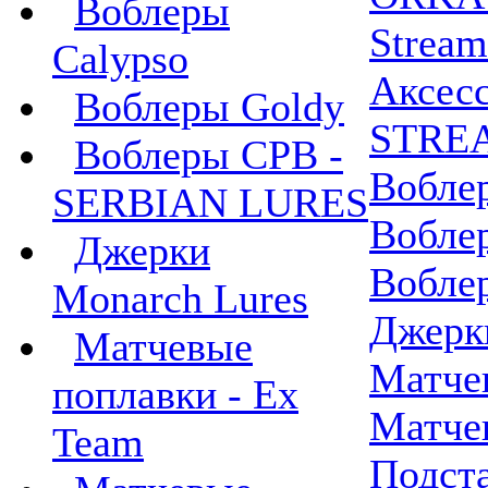
Воблеры
Stream
Calypso
Аксес
Воблеры Goldy
STRE
Воблеры СРВ -
Вобле
SERBIAN LURES
Вобле
Джерки
Вобле
Monarch Lures
Джерк
Матчевые
Матче
поплавки - Ex
Матче
Team
Подст