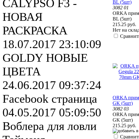
CALYPSO F3 -
BL (5шт)
3082 01
НОВАЯ
ORKA прима
BL (5шт)
215.25 руб.
РАСКРАСКА
Нет на скла
Сравнит
18.07.2017 23:10:09
GOLDY НОВЫЕ
ЦВЕТА
24.06.2017 09:37:24
Facebook страница
ORKA прима
GK (5шт)
04.05.2017 05:09:50
3082 03
ORKA прима
GK (5шт)
Воблера для ловли
215.25 руб.
Сравнит