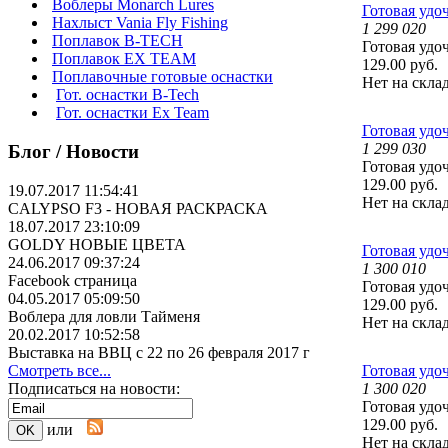
Воблеры Monarch Lures
Готовая удоч
Нахлыст Vania Fly Fishing
1 299 020
Поплавок B-TECH
Готовая удоч
Поплавок EX TEAM
129.00 руб.
Поплавочные готовые оснастки
Нет на скла
Гот. оснастки B-Tech
Гот. оснастки Ex Team
Готовая удоч
1 299 030
Блог / Новости
Готовая удоч
129.00 руб.
19.07.2017 11:54:41
Нет на скла
CALYPSO F3 - НОВАЯ РАСКРАСКА
18.07.2017 23:10:09
GOLDY НОВЫЕ ЦВЕТА
Готовая удоч
24.06.2017 09:37:24
1 300 010
Facebook страница
Готовая удоч
04.05.2017 05:09:50
129.00 руб.
Воблера для ловли Тайменя
Нет на скла
20.02.2017 10:52:58
Выставка на ВВЦ с 22 по 26 февраля 2017 г
Смотреть все...
Готовая удоч
Подписаться на новости:
1 300 020
Готовая удоч
129.00 руб.
или
Нет на скла