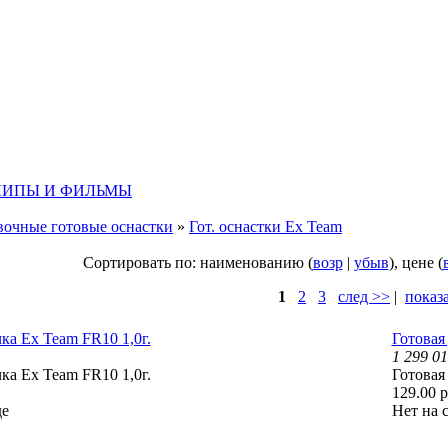
ЛИПЫ И ФИЛЬМЫ
очные готовые оснастки
»
Гот. оснастки Ex Team
Сортировать по: наименованию (
возр
|
убыв
), цене (
1
2
3
след >>
|
показа
ка Ex Team FR10 1,0г.
Готовая
1 299 0
ка Ex Team FR10 1,0г.
Готовая
129.00 р
де
Нет на 