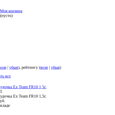
Моя корзина
(пусто)
возр
|
убыв
), рейтингу (
возр
|
убыв
)
ть все
 удочка Ex Team FR10 1,5г.
15
 удочка Ex Team FR10 1,5г.
уб.
складе