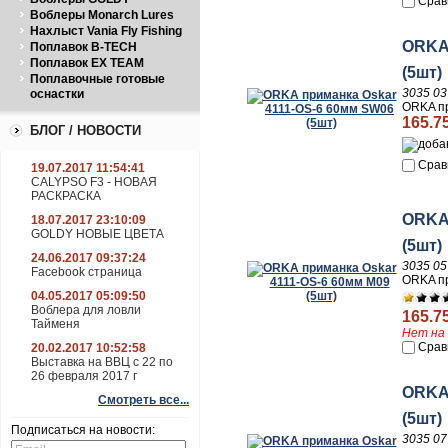
Срав
Воблеры Monarch Lures
Нахлыст Vania Fly Fishing
ORKA 
Поплавок B-TECH
Поплавок EX TEAM
(5шт)
Поплавочные готовые
3035 03
оснастки
ORKA пр
165.7
БЛОГ / НОВОСТИ
Срав
19.07.2017 11:54:41
CALYPSO F3 - НОВАЯ
РАСКРАСКА
ORKA 
18.07.2017 23:10:09
GOLDY НОВЫЕ ЦВЕТА
(5шт)
24.06.2017 09:37:24
3035 05
Facebook страница
ORKA пр
04.05.2017 05:09:50
Воблера для ловли
165.7
Тайменя
Нет на 
Срав
20.02.2017 10:52:58
Выставка на ВВЦ с 22 по
26 февраля 2017 г
ORKA 
Смотреть все...
(5шт)
Подписаться на новости:
3035 07