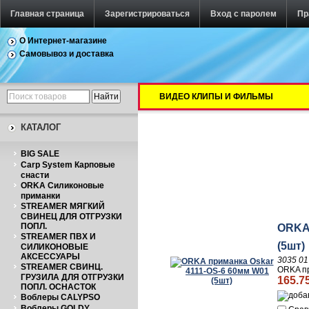
Главная страница
Зарегистрироваться
Вход с паролем
Пр
О Интернет-магазине
Самовывоз и доставка
ВИДЕО КЛИПЫ И ФИЛЬМЫ
КАТАЛОГ
BIG SALE
Carp System Карповые
снасти
ORKA Силиконовые
приманки
STREAMER МЯГКИЙ
СВИНЕЦ ДЛЯ ОТГРУЗКИ
ПОПЛ.
ORKA 
STREAMER ПВХ И
(5шт)
СИЛИКОНОВЫЕ
АКСЕССУАРЫ
3035 01
STREAMER СВИНЦ.
ORKA пр
ГРУЗИЛА ДЛЯ ОТГРУЗКИ
165.7
ПОПЛ. ОСНАСТОК
Воблеры CALYPSO
Воблеры GOLDY