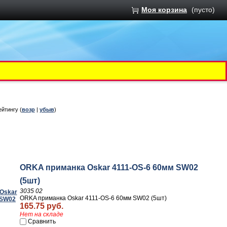
Моя корзина
(пусто)
ейтингу (
возр
|
убыв
)
ORKA приманка Oskar 4111-OS-6 60мм SW02
(5шт)
3035 02
ORKA приманка Oskar 4111-OS-6 60мм SW02 (5шт)
165.75 руб.
Нет на складе
Сравнить