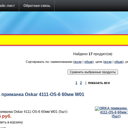
айс-лист
Обратная связь
Найдено
17
продукт(ов)
Сортировать по: наименованию (
возр
|
убыв
), цене (
возр
|
убыв
), р
1
2
|
показать все
приманка Oskar 4111-OS-6 60мм W01
иманка Oskar 4111-OS-6 60мм W01 (5шт)
5 руб.