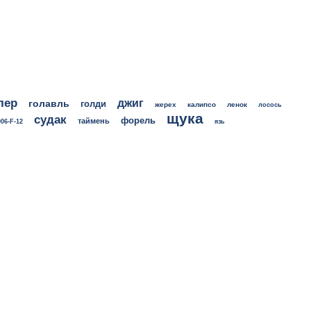
лер
джиг
голавль
голди
жерех
калипсо
ленок
лосось
щука
судак
форель
таймень
06-F-12
язь