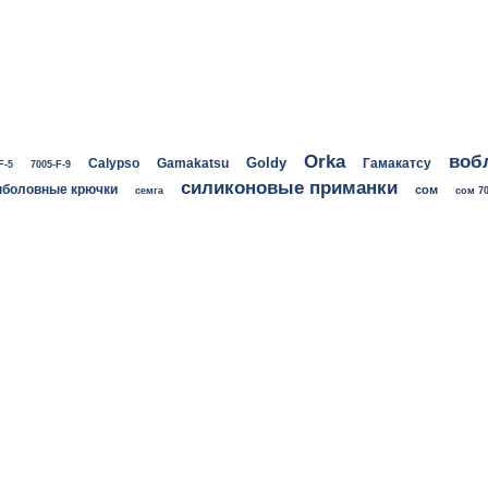
воб
Orka
Goldy
Calypso
Gamakatsu
Гамакатсу
F-5
7005-F-9
силиконовые приманки
боловные крючки
сом
семга
сом 70