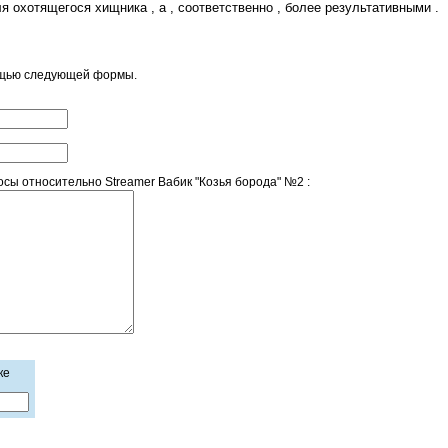
 охотящегося хищника , а , соответственно , более результативными .
ощью следующей формы.
ы относительно Streamer Вабик "Козья борода" №2 :
ке