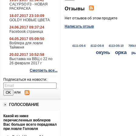
19.07.2017 11:54:41
CALYPSO F3 - НОВАЯ
Отзывы
РАСКРАСКА
18.07.2017 23:10:09
Нет отзывов об этом продукте
GOLDY НОВЫЕ ЦВЕТА
Написать отзыв
24.06.2017 09:37:24
Facebook страница
04.05.2017 05:09:50
Воблера для ловли
4111-OS-6
4112-OS-8
4113-OS-10
7004-
Тайменя
окунь
орка
ры
20.02.2017 10:52:58
Выставка на ВВЦ с 22 по
26 февраля 2017 г
Смотреть все...
Подписаться на новости:
или
ГОЛОСОВАНИЕ
Какой из ниже
перечисленных воблеров
Вас больше всего порадовал
при ловле Головля