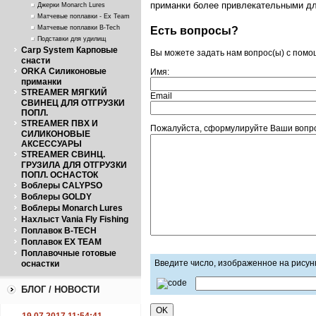
приманки более привлекательными для
Джерки Monarch Lures
Матчевые поплавки - Ex Team
Матчевые поплавки B-Tech
Есть вопросы?
Подставки для удилищ
Carp System Карповые
Вы можете задать нам вопрос(ы) с пом
снасти
ORKA Силиконовые
Имя:
приманки
STREAMER МЯГКИЙ
Email
СВИНЕЦ ДЛЯ ОТГРУЗКИ
ПОПЛ.
STREAMER ПВХ И
Пожалуйста, сформулируйте Ваши вопрос
СИЛИКОНОВЫЕ
АКСЕССУАРЫ
STREAMER СВИНЦ.
ГРУЗИЛА ДЛЯ ОТГРУЗКИ
ПОПЛ. ОСНАСТОК
Воблеры CALYPSO
Воблеры GOLDY
Воблеры Monarch Lures
Нахлыст Vania Fly Fishing
Поплавок B-TECH
Поплавок EX TEAM
Поплавочные готовые
Введите число, изображенное на рисун
оснастки
БЛОГ / НОВОСТИ