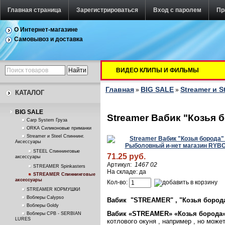
Главная страница
Зарегистрироваться
Вход с паролем
Пр
О Интернет-магазине
Самовывоз и доставка
ВИДЕО КЛИПЫ И ФИЛЬМЫ
Главная
BIG SALE
Streamer и S
»
»
КАТАЛОГ
BIG SALE
Streamer Вабик "Козья 
Carp System Груза
ORKA Силиконовые приманки
Streamer и Steel Спиннинг.
Аксессуары
STEEL Спиннинговые
71.25 руб.
аксессуары
Артикул:
1467 02
STREAMER Spinkasters
На складе: да
STREAMER Спиннинговые
аксессуары
Кол-во:
STREAMER КОРМУШКИ
Воблеры Calypso
Вабик "STREAMER" , "Козья бород
Воблеры Goldy
Вабик «
STREAMER
» «Козья борода
Воблеры СРВ - SERBIAN
LURES
котлового окуня , например , но мож