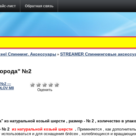
айс-лист
Обратная связь
teel Спиннинг. Аксессуары
STREAMER Спиннинговые аксессу
»
борода" №2
Оценить
а"
из натуральной козьей шерсти
, размер - № 2 , количество в упако
» № 2
из натуральной козьей шерсти
.
Применяется , как дополнитель
ет использоваться и для оснащения блёсен , колеблющихся и вращающихс